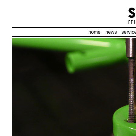
home
news
servic
: :
: :